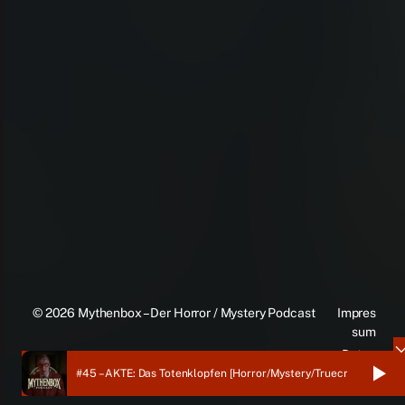
© 2026
Mythenbox – Der Horror / Mystery Podcast
Impres
sum
Daten
schutz
#45 – AKTE: Das Totenklopfen [Horror/Mystery/Truecrime]